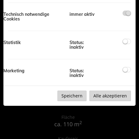
Fläche
2
ca. 90 m
Technisch notwendige
immer aktiv
Cookies
Kaufpreis
970.000,00 €
Statistik
Status:
inaktiv
Marketing
Status:
inaktiv
Stadtvilla in Massivbauweise zu
verkaufen - Grundstück bereits
vorhanden
Speichern
Alle akzeptieren
6233 Kramsach
Fläche
2
ca. 110 m
Kaufpreis