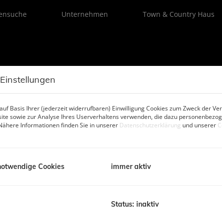
ensuche
Unternehmen
Town & Country Haus
 Einstellungen
uf Basis Ihrer (jederzeit widerrufbaren) Einwilligung Cookies zum Zweck der V
d kein Objekt verpassen, informieren wir Sie mit de
ite sowie zur Analyse Ihres Userverhaltens verwenden, die dazu personenbezo
Nähere Informationen finden Sie in unserer
Datenschutzerklärung
und unserer
C
notwendige Cookies
immer aktiv
Vorname
Status: inaktiv