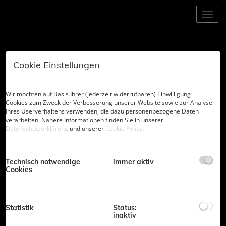
Navig
Cookie Einstellungen
Wir möchten auf Basis Ihrer (jederzeit widerrufbaren) Einwilligung
Cookies zum Zweck der Verbesserung unserer Website sowie zur Analyse
Ihres Userverhaltens verwenden, die dazu personenbezogene Daten
verarbeiten. Nähere Informationen finden Sie in unserer
Datenschutzerklärung
und unserer
Cookie Policy
.
Technisch notwendige
immer aktiv
Cookies
Mitarbeiter Login |
Impressum
|
Datenschutzinformation
Franchise
Statistik
Status:
- Partner von
inaktiv