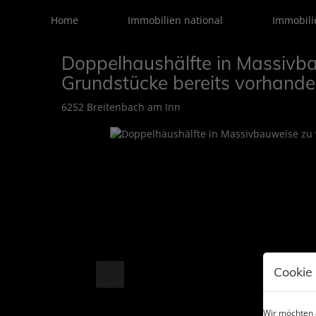
Home
Immobilien national
Immobili
Doppelhaushälfte in Massivba
Grundstücke bereits vorhande
6252 Breitenbach am Inn
Cookie
Wir möchten a