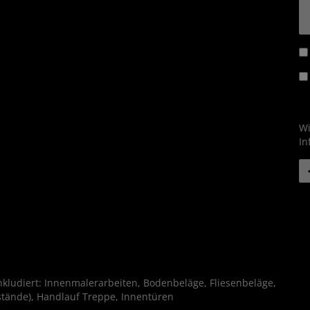
Wi
In
r
kludiert: Innenmalerarbeiten, Bodenbeläge, Fliesenbeläge,
tände), Handlauf Treppe, Innentüren