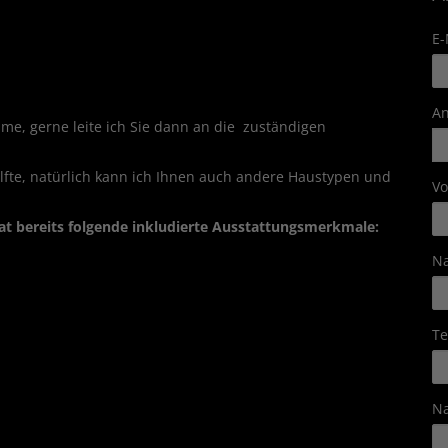
E-
A
me, gerne leite ich Sie dann an die zuständigen
älfte, natürlich kann ich Ihnen auch andere Haustypen und
V
hat bereits folgende inkludierte Ausstattungsmerkmale:
N
Te
Na