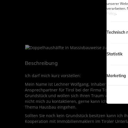
unserer Webs
verarbeiten. 
Policy
.
Technisch 
Statistik
Beschreibung
Ich darf mich kurz vorstellen:
Marketing
Mein Name ist Lechner Wolfgang, Inhaber und GF von
Ansprechpartner für Tirol bei der Firma Town & Coun
Grundstück und wollen sich Ihren Traum vom Eigenheim
nicht mich zu kontaktieren, gerne kann ich in einem
Thema Hausbau eingehen.
Sollten Sie noch kein Grundstück besitzen kann ich I
Kooperation mit Immobilienmaklern im Tiroler Unter