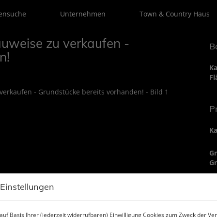
ensuche
Unternehmen
Town & Country Haus
uweise zu verkaufen -
B
n!
Ka
Fl
P
Ka
G
Gr
 Einstellungen
B
uf Basis Ihrer (jederzeit widerrufbaren) Einwilligung Cookies zum Zweck der V