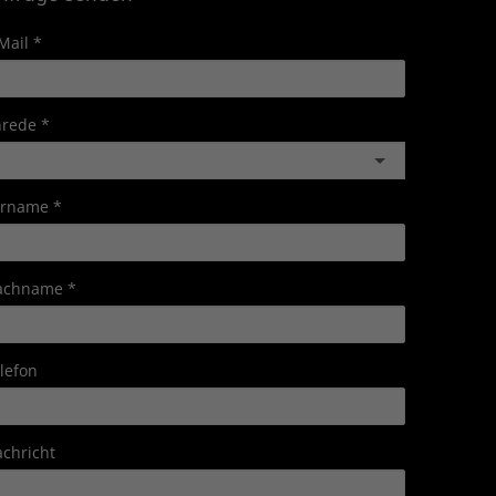
Mail
nrede
orname
achname
lefon
chricht