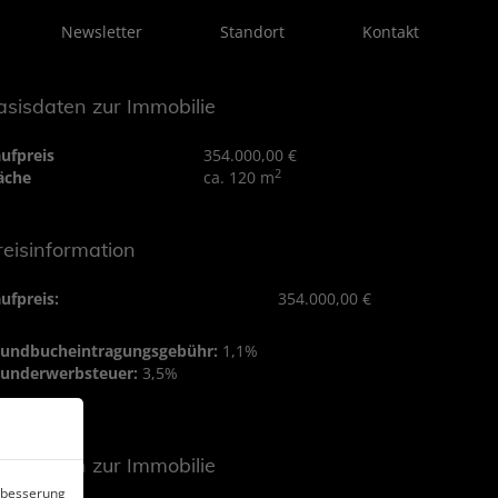
Newsletter
Standort
Kontakt
asisdaten zur Immobilie
ufpreis
354.000,00 €
2
äche
ca. 120 m
reisinformation
ufpreis:
354.000,00 €
rundbucheintragungsgebühr:
1,1%
underwerbsteuer:
3,5%
asisdaten zur Immobilie
erbesserung