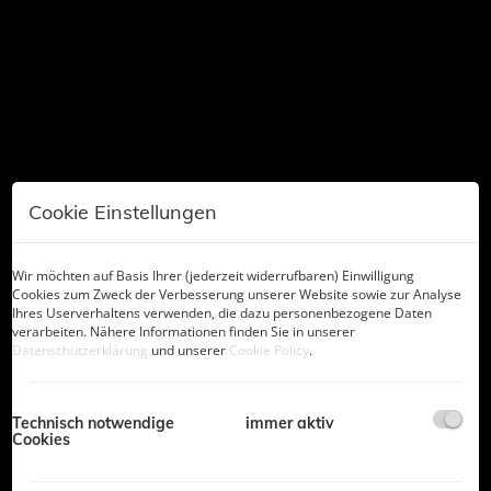
Cookie Einstellungen
Wir möchten auf Basis Ihrer (jederzeit widerrufbaren) Einwilligung
Cookies zum Zweck der Verbesserung unserer Website sowie zur Analyse
Ihres Userverhaltens verwenden, die dazu personenbezogene Daten
Beschreibung
verarbeiten. Nähere Informationen finden Sie in unserer
Datenschutzerklärung
und unserer
Cookie Policy
.
Ich darf mich kurz vorstellen:
Mein Name ist Wolfgang Lechner, ich bin Inhaber der
Firma LEWO Immobilien GmbH mit Sitz in Schwaz.
Technisch notwendige
immer aktiv
Cookies
Zudem bin ich Franchise - Partner im Vertrieb bei Town
& Country Österreich.